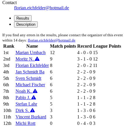
Contact
florian.eichfelder@hotmail.de
Results
Description
If you find any errors in the results, please contact the organizer of this event
within 14 days:
florian.eichfelder@hotmail.de
Rank
Name
Match points
Record
League Points
1st
Marian Umbach
12
4 - 0 - 0
15
2nd
Moritz N.
9
3 - 1 - 0
12
3rd
Florian Eichfelder
8
2 - 0 - 2
11
4th
Jan Schmidt Ba
6
2 - 2 - 0
9
5th
Sven Schmidt
6
2 - 2 - 0
9
6th
Michael Fischer
6
2 - 2 - 0
9
7th
Noah K.
6
2 - 2 - 0
9
8th
Pablo J.
5
1 - 1 - 2
8
9th
Stefan Lahr
5
1 - 1 - 2
8
10th
Dirk S.
3
1 - 3 - 0
6
11th
Vincent Burkard
3
1 - 3 - 0
6
12th
Michi Rott
0
0 - 4 - 0
3