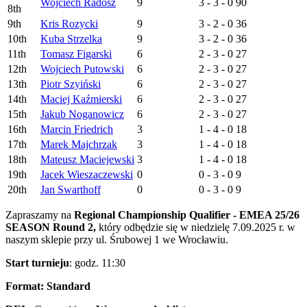
Wojciech Radosz
9
3 - 3 - 0
90
8th
9th
Kris Rozycki
9
3 - 2 - 0
36
10th
Kuba Strzelka
9
3 - 2 - 0
36
11th
Tomasz Figarski
6
2 - 3 - 0
27
12th
Wojciech Putowski
6
2 - 3 - 0
27
13th
Piotr Szyiński
6
2 - 3 - 0
27
14th
Maciej Kaźmierski
6
2 - 3 - 0
27
15th
Jakub Noganowicz
6
2 - 3 - 0
27
16th
Marcin Friedrich
3
1 - 4 - 0
18
17th
Marek Majchrzak
3
1 - 4 - 0
18
18th
Mateusz Maciejewski
3
1 - 4 - 0
18
19th
Jacek Wieszaczewski
0
0 - 3 - 0
9
20th
Jan Swarthoff
0
0 - 3 - 0
9
Zapraszamy na
Regional Championship Qualifier - EMEA 25/26
SEASON Round 2,
który odbędzie się w niedzielę 7.09.2025 r. w
naszym sklepie przy ul. Śrubowej 1 we Wrocławiu.
Start turnieju
: godz. 11:30
Format: Standard