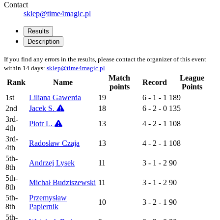
Contact
sklep@time4magic.pl
Results
Description
If you find any errors in the results, please contact the organizer of this event
within 14 days:
sklep@time4magic.pl
Match
League
Rank
Name
Record
points
Points
1st
Liliana Gawerda
19
6 - 1 - 1
189
2nd
Jacek S.
18
6 - 2 - 0
135
3rd-
Piotr L.
13
4 - 2 - 1
108
4th
3rd-
Radosław Czaja
13
4 - 2 - 1
108
4th
5th-
Andrzej Lysek
11
3 - 1 - 2
90
8th
5th-
Michał Budziszewski
11
3 - 1 - 2
90
8th
5th-
Przemysław
10
3 - 2 - 1
90
8th
Papiernik
5th-