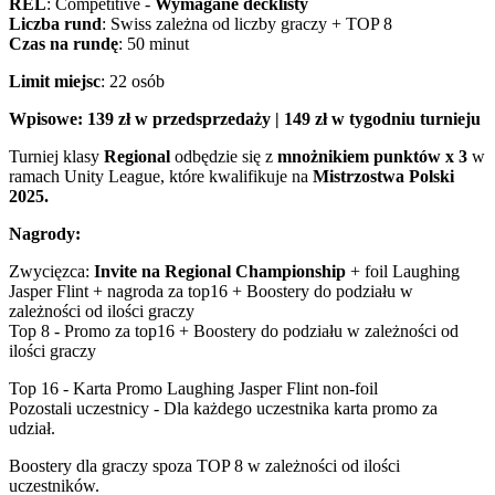
REL
: Competitive -
Wymagane decklisty
Liczba rund
: Swiss zależna od liczby graczy + TOP 8
Czas na rundę
: 50 minut
Limit miejsc
: 22 osób
Wpisowe: 139 zł w przedsprzedaży | 149 zł w tygodniu turnieju
Turniej klasy
Regional
odbędzie się z
mnożnikiem punktów x 3
w
ramach Unity League, które kwalifikuje na
Mistrzostwa Polski
2025.
Nagrody:
Zwycięzca:
Invite na Regional Championship
+ foil Laughing
Jasper Flint + nagroda za top16 + Boostery do podziału w
zależności od ilości graczy
Top 8 - Promo za top16 + Boostery do podziału w zależności od
ilości graczy
Top 16 - Karta Promo Laughing Jasper Flint non-foil
Pozostali uczestnicy - Dla każdego uczestnika karta promo za
udział.
Boostery dla graczy spoza TOP 8 w zależności od ilości
uczestników.